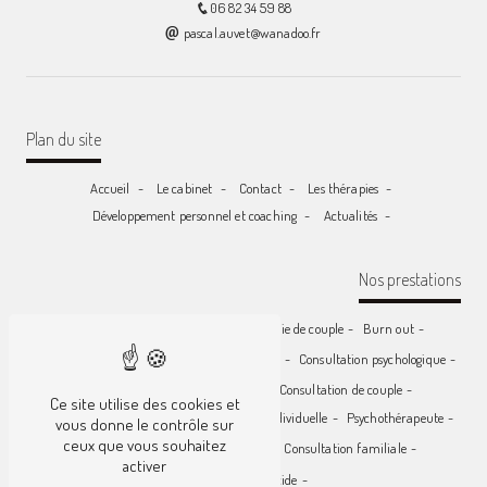
06 82 34 59 88
pascal.auvet@wanadoo.fr
Plan du site
Accueil
Le cabinet
Contact
Les thérapies
Développement personnel et coaching
Actualités
Nos prestations
Consultation parent - enfant
Thérapie de couple
Burn out
Thérapie individuelle
Psychologue clinicien
Consultation psychologique
Thérapie familiale
Psychologue
Consultation de couple
Ce site utilise des cookies et
Thérapie parent / enfant
Consultation individuelle
Psychothérapeute
vous donne le contrôle sur
ceux que vous souhaitez
Séance de développement personnel
Consultation familiale
activer
Prévention du suicide