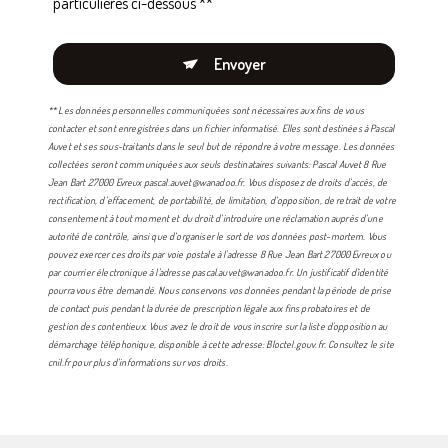
particulières ci-dessous **
Envoyer
** Les données personnelles communiquées sont nécessaires aux fins de vous
contacter et sont enregistrées dans un fichier informatisé. Elles sont destinées à Pascal
Auvet et ses sous-traitants dans le seul but de répondre à votre message. Les données
collectées seront communiquées aux seuls destinataires suivants: Pascal Auvet 8 Rue
Jean Bart 27000 Evreux pascal.auvet@wanadoo.fr. Vous disposez de droits d’accès, de
rectification, d’effacement, de portabilité, de limitation, d’opposition, de retrait de votre
consentement à tout moment et du droit d’introduire une réclamation auprès d’une
autorité de contrôle, ainsi que d’organiser le sort de vos données post-mortem. Vous
pouvez exercer ces droits par voie postale à l'adresse 8 Rue Jean Bart 27000 Evreux ou
par courrier électronique à l'adresse pascal.auvet@wanadoo.fr. Un justificatif d'identité
pourra vous être demandé. Nous conservons vos données pendant la période de prise
de contact puis pendant la durée de prescription légale aux fins probatoires et de
gestion des contentieux. Vous avez le droit de vous inscrire sur la liste d'opposition au
démarchage téléphonique, disponible à cette adresse:
Bloctel.gouv.fr
. Consultez le site
cnil.fr pour plus d’informations sur vos droits.