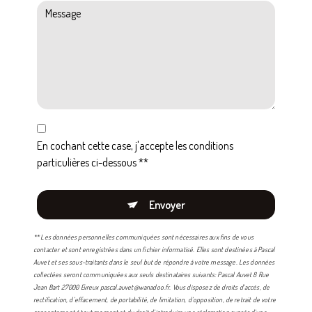
En cochant cette case, j'accepte les conditions
particulières ci-dessous **
Envoyer
** Les données personnelles communiquées sont nécessaires aux fins de vous
contacter et sont enregistrées dans un fichier informatisé. Elles sont destinées à Pascal
Auvet et ses sous-traitants dans le seul but de répondre à votre message. Les données
collectées seront communiquées aux seuls destinataires suivants: Pascal Auvet 8 Rue
Jean Bart 27000 Evreux pascal.auvet@wanadoo.fr. Vous disposez de droits d’accès, de
rectification, d’effacement, de portabilité, de limitation, d’opposition, de retrait de votre