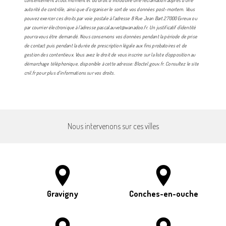
consentement à tout moment et du droit d’introduire une réclamation auprès d’une
autorité de contrôle, ainsi que d’organiser le sort de vos données post-mortem. Vous
pouvez exercer ces droits par voie postale à l'adresse 8 Rue Jean Bart 27000 Evreux ou
par courrier électronique à l'adresse pascal.auvet@wanadoo.fr. Un justificatif d'identité
pourra vous être demandé. Nous conservons vos données pendant la période de prise
de contact puis pendant la durée de prescription légale aux fins probatoires et de
gestion des contentieux. Vous avez le droit de vous inscrire sur la liste d'opposition au
démarchage téléphonique, disponible à cette adresse:
Bloctel.gouv.fr
. Consultez le site
cnil.fr pour plus d’informations sur vos droits.
Nous intervenons sur ces villes
Gravigny
Conches-en-ouche