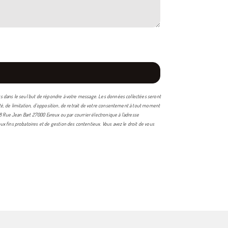
nts dans le seul but de répondre à votre message. Les données collectées seront
té, de limitation, d’opposition, de retrait de votre consentement à tout moment
8 Rue Jean Bart 27000 Evreux ou par courrier électronique à l'adresse
x fins probatoires et de gestion des contentieux. Vous avez le droit de vous