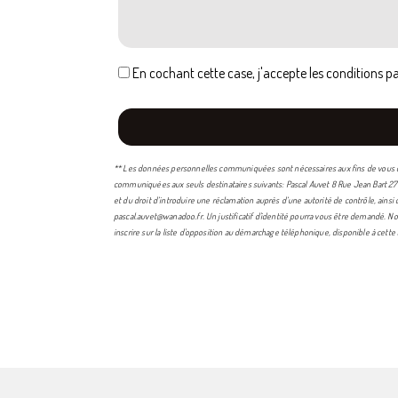
En cochant cette case, j'accepte les conditions pa
** Les données personnelles communiquées sont nécessaires aux fins de vous cont
communiquées aux seuls destinataires suivants: Pascal Auvet 8 Rue Jean Bart 270
et du droit d’introduire une réclamation auprès d’une autorité de contrôle, ains
pascal.auvet@wanadoo.fr. Un justificatif d'identité pourra vous être demandé. No
inscrire sur la liste d'opposition au démarchage téléphonique, disponible à cette