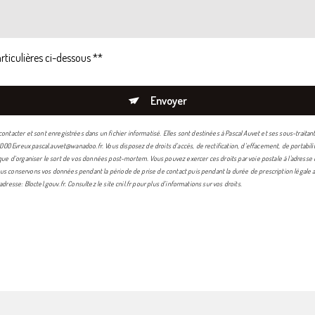
rticulières ci-dessous **
Envoyer
acter et sont enregistrées dans un fichier informatisé. Elles sont destinées à Pascal Auvet et ses sous-traita
00 Evreux pascal.auvet@wanadoo.fr. Vous disposez de droits d’accès, de rectification, d’effacement, de portabili
i que d’organiser le sort de vos données post-mortem. Vous pouvez exercer ces droits par voie postale à l'adresse 
us conservons vos données pendant la période de prise de contact puis pendant la durée de prescription légale au
 adresse:
Bloctel.gouv.fr
. Consultez le site cnil.fr pour plus d’informations sur vos droits.