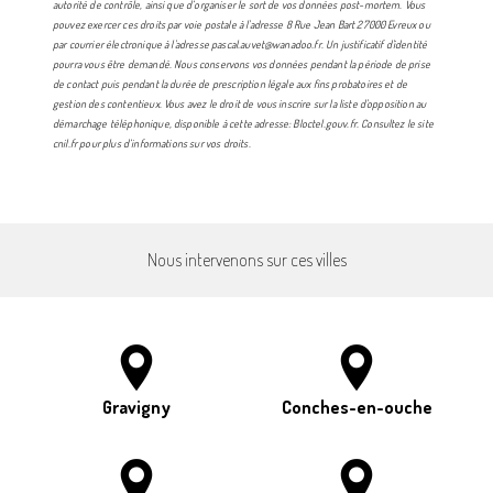
autorité de contrôle, ainsi que d’organiser le sort de vos données post-mortem. Vous
pouvez exercer ces droits par voie postale à l'adresse 8 Rue Jean Bart 27000 Evreux ou
par courrier électronique à l'adresse pascal.auvet@wanadoo.fr. Un justificatif d'identité
pourra vous être demandé. Nous conservons vos données pendant la période de prise
de contact puis pendant la durée de prescription légale aux fins probatoires et de
gestion des contentieux. Vous avez le droit de vous inscrire sur la liste d'opposition au
démarchage téléphonique, disponible à cette adresse:
Bloctel.gouv.fr
. Consultez le site
cnil.fr pour plus d’informations sur vos droits.
Nous intervenons sur ces villes
Gravigny
Conches-en-ouche