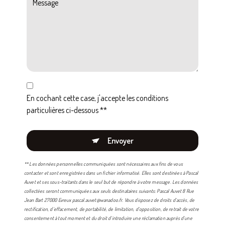
En cochant cette case, j'accepte les conditions
particulières ci-dessous **
Envoyer
** Les données personnelles communiquées sont nécessaires aux fins de vous
contacter et sont enregistrées dans un fichier informatisé. Elles sont destinées à Pascal
Auvet et ses sous-traitants dans le seul but de répondre à votre message. Les données
collectées seront communiquées aux seuls destinataires suivants: Pascal Auvet 8 Rue
Jean Bart 27000 Evreux pascal.auvet@wanadoo.fr. Vous disposez de droits d’accès, de
rectification, d’effacement, de portabilité, de limitation, d’opposition, de retrait de votre
consentement à tout moment et du droit d’introduire une réclamation auprès d’une