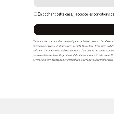
En cochant cette case, j'accepte les conditions pa
** Les données personnelles communiquées sont nécessaires aux fins de vous cont
communiquées aux seuls destinataires suivants: Pascal Auvet 8 Rue Jean Bart 270
et du droit d’introduire une réclamation auprès d’une autorité de contrôle, ains
pascal.auvet@wanadoo.fr. Un justificatif d'identité pourra vous être demandé. No
inscrire sur la liste d'opposition au démarchage téléphonique, disponible à cette