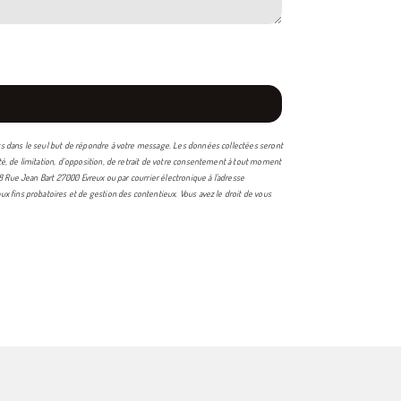
nts dans le seul but de répondre à votre message. Les données collectées seront
té, de limitation, d’opposition, de retrait de votre consentement à tout moment
8 Rue Jean Bart 27000 Evreux ou par courrier électronique à l'adresse
x fins probatoires et de gestion des contentieux. Vous avez le droit de vous