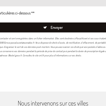
rticulières ci-dessous **
Envoyer
acter et sont enregistrées dans un fichier informatisé. Elles sont destinées à Pascal Auvet et ses sous-traita
00 Evreux pascal.auvet@wanadoo.fr. Vous disposez de droits d’accès, de rectification, d’effacement, de portabili
i que d’organiser le sort de vos données post-mortem. Vous pouvez exercer ces droits par voie postale à l'adresse 
us conservons vos données pendant la période de prise de contact puis pendant la durée de prescription légale au
 adresse:
Bloctel.gouv.fr
. Consultez le site cnil.fr pour plus d’informations sur vos droits.
Nous intervenons sur ces villes