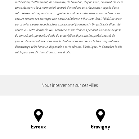
rectification, d’effacement, de portabilité, de limitation, d’opposition, de retrait de votre
consentement à tout moment et du droit d’introduire une réclamation auprès d’une
autorité de contrôle, ainsi que d’organiser le sort de vos données post-mortem. Vous
pouvez exercer ces droits par voie postale à l'adresse 8 Rue Jean Bart 27000 Evreux ou
par courrier électronique à l'adresse pascal.auvet@wanadoo.fr. Un justificatif d'identité
pourra vous être demandé. Nous conservons vos données pendant la période de prise
de contact puis pendant la durée de prescription légale aux fins probatoires et de
gestion des contentieux. Vous avez le droit de vous inscrire sur la liste d'opposition au
démarchage téléphonique, disponible à cette adresse:
Bloctel.gouv.fr
. Consultez le site
cnil.fr pour plus d’informations sur vos droits.
Nous intervenons sur ces villes
Evreux
Gravigny