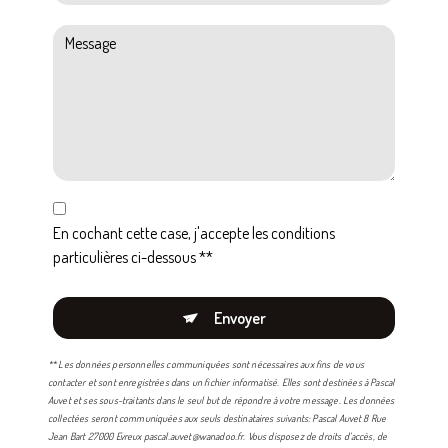
En cochant cette case, j'accepte les conditions
particulières ci-dessous **
Envoyer
** Les données personnelles communiquées sont nécessaires aux fins de vous
contacter et sont enregistrées dans un fichier informatisé. Elles sont destinées à Pascal
Auvet et ses sous-traitants dans le seul but de répondre à votre message. Les données
collectées seront communiquées aux seuls destinataires suivants: Pascal Auvet 8 Rue
Jean Bart 27000 Evreux pascal.auvet@wanadoo.fr. Vous disposez de droits d’accès, de