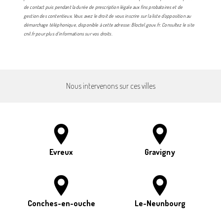
de contact puis pendant la durée de prescription légale aux fins probatoires et de
gestion des contentieux. Vous avez le droit de vous inscrire sur la liste d'opposition au
démarchage téléphonique, disponible à cette adresse:
Bloctel.gouv.fr
. Consultez le site
cnil.fr pour plus d’informations sur vos droits.
Nous intervenons sur ces villes
Evreux
Gravigny
Conches-en-ouche
Le-Neunbourg