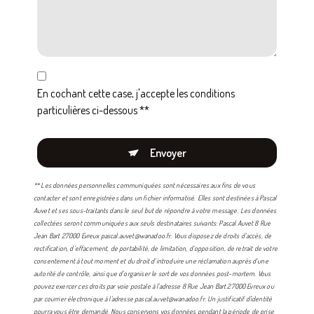
En cochant cette case, j'accepte les conditions
particulières ci-dessous **
Envoyer
** Les données personnelles communiquées sont nécessaires aux fins de vous
contacter et sont enregistrées dans un fichier informatisé. Elles sont destinées à Pascal
Auvet et ses sous-traitants dans le seul but de répondre à votre message. Les données
collectées seront communiquées aux seuls destinataires suivants: Pascal Auvet 8 Rue
Jean Bart 27000 Evreux pascal.auvet@wanadoo.fr. Vous disposez de droits d’accès, de
rectification, d’effacement, de portabilité, de limitation, d’opposition, de retrait de votre
consentement à tout moment et du droit d’introduire une réclamation auprès d’une
autorité de contrôle, ainsi que d’organiser le sort de vos données post-mortem. Vous
pouvez exercer ces droits par voie postale à l'adresse 8 Rue Jean Bart 27000 Evreux ou
par courrier électronique à l'adresse pascal.auvet@wanadoo.fr. Un justificatif d'identité
pourra vous être demandé. Nous conservons vos données pendant la période de prise