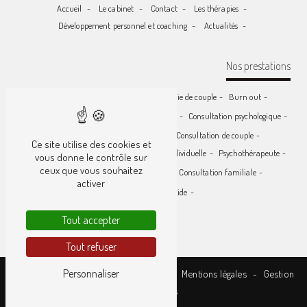
Accueil
Le cabinet
Contact
Les thérapies
Développement personnel et coaching
Actualités
Nos prestations
Consultation parent - enfant
Thérapie de couple
Burn out
Thérapie individuelle
Psychologue clinicien
Consultation psychologique
Thérapie familiale
Psychologue
Consultation de couple
Ce site utilise des cookies et
Thérapie parent / enfant
Consultation individuelle
Psychothérapeute
vous donne le contrôle sur
ceux que vous souhaitez
Séance de développement personnel
Consultation familiale
activer
Prévention du suicide
Tout accepter
Tout refuser
Personnaliser
©
Vistalid
- 2026 - Tous droits réservés -
Mentions légales
-
Gestion
des cookies