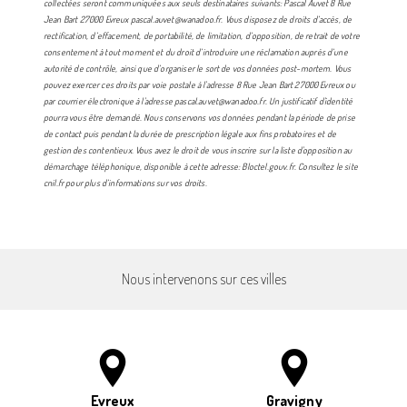
collectées seront communiquées aux seuls destinataires suivants: Pascal Auvet 8 Rue
Jean Bart 27000 Evreux pascal.auvet@wanadoo.fr. Vous disposez de droits d’accès, de
rectification, d’effacement, de portabilité, de limitation, d’opposition, de retrait de votre
consentement à tout moment et du droit d’introduire une réclamation auprès d’une
autorité de contrôle, ainsi que d’organiser le sort de vos données post-mortem. Vous
pouvez exercer ces droits par voie postale à l'adresse 8 Rue Jean Bart 27000 Evreux ou
par courrier électronique à l'adresse pascal.auvet@wanadoo.fr. Un justificatif d'identité
pourra vous être demandé. Nous conservons vos données pendant la période de prise
de contact puis pendant la durée de prescription légale aux fins probatoires et de
gestion des contentieux. Vous avez le droit de vous inscrire sur la liste d'opposition au
démarchage téléphonique, disponible à cette adresse:
Bloctel.gouv.fr
. Consultez le site
cnil.fr pour plus d’informations sur vos droits.
Nous intervenons sur ces villes
Evreux
Gravigny